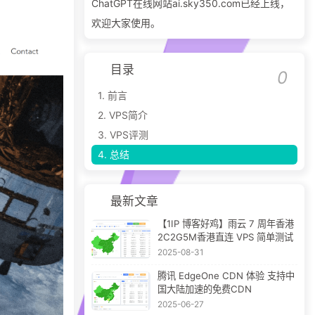
ChatGPT在线网站ai.sky350.com已经上线，
欢迎大家使用。
目录
1.
前言
2.
VPS简介
3.
VPS评测
4.
总结
最新文章
【1IP 博客好鸡】雨云 7 周年香港
2C2G5M香港直连 VPS 简单测试
2025-08-31
腾讯 EdgeOne CDN 体验 支持中
国大陆加速的免费CDN
2025-06-27