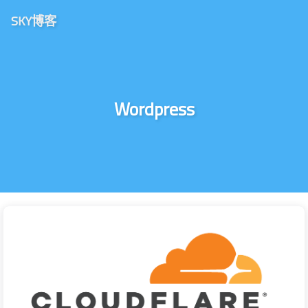
SKY博客
Wordpress