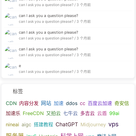
can I ask you a question please? /
3 个月前
can I ask you a question please?
can I ask you a question please? /
3 个月前
can I ask you a question please?
can I ask you a question please? /
3 个月前
can I ask you a question please?
can I ask you a question please? /
3 个月前
e
can I ask you a question please? /
3 个月前
标签
CDN
内容分发
网站
加速
ddos
cc
百度云加速
奇安信
加速乐
FreeCDN
又拍云
七牛云
多吉云
云盾
99ai
vps
ChatGPT
nineai
aigc
搭建教程
Midjourney